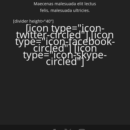
Maecenas malesuada elit lectus
felis, malesuada ultricies.
[divider height="40"]
[icon type="icon-
twitter-circled"]
[icon
type="icon-facebook-
circled"]
[icon
type="icon-skype-
circled"]