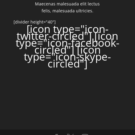
Maecenas malesuada elit lectus
felis, malesuada ultricies.
[divider height="40"]
[icon type="icon-
twitter-circled"]
[icon
type="icon-facebook-
circled"]
[icon
type="icon-skype-
circled"]